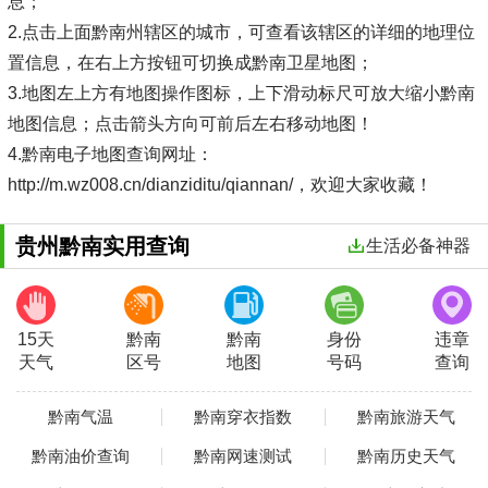
息；
2.点击上面黔南州辖区的城市，可查看该辖区的详细的地理位
置信息，在右上方按钮可切换成黔南卫星地图；
3.地图左上方有地图操作图标，上下滑动标尺可放大缩小黔南
地图信息；点击箭头方向可前后左右移动地图！
4.黔南电子地图查询网址：
http://m.wz008.cn/dianziditu/qiannan/，欢迎大家收藏！
贵州黔南实用查询
生活必备神器
15天
黔南
黔南
身份
违章
天气
区号
地图
号码
查询
黔南气温
黔南穿衣指数
黔南旅游天气
黔南油价查询
黔南网速测试
黔南历史天气