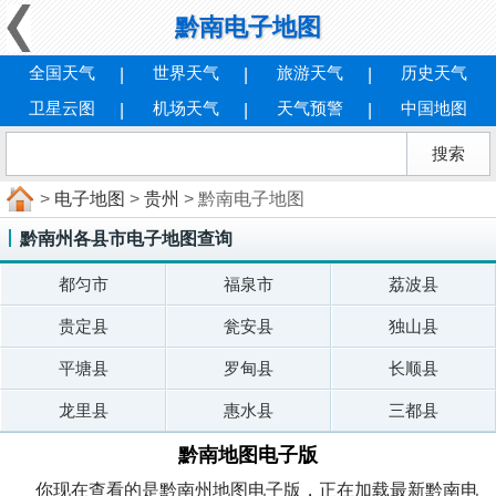
黔南电子地图
全国天气
世界天气
旅游天气
历史天气
卫星云图
机场天气
天气预警
中国地图
>
电子地图
>
贵州
> 黔南电子地图
黔南州各县市电子地图查询
都匀市
福泉市
荔波县
贵定县
瓮安县
独山县
平塘县
罗甸县
长顺县
龙里县
惠水县
三都县
黔南地图电子版
你现在查看的是黔南州地图电子版，正在加载最新黔南电