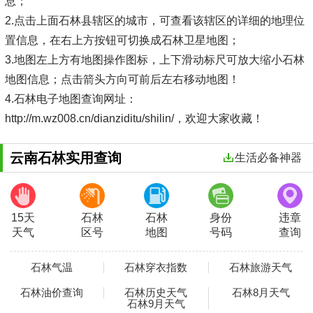
息；
2.点击上面石林县辖区的城市，可查看该辖区的详细的地理位
置信息，在右上方按钮可切换成石林卫星地图；
3.地图左上方有地图操作图标，上下滑动标尺可放大缩小石林
地图信息；点击箭头方向可前后左右移动地图！
4.石林电子地图查询网址：
http://m.wz008.cn/dianziditu/shilin/，欢迎大家收藏！
云南石林实用查询
生活必备神器
15天
石林
石林
身份
违章
天气
区号
地图
号码
查询
石林气温
石林穿衣指数
石林旅游天气
石林油价查询
石林历史天气
石林8月天气
石林9月天气