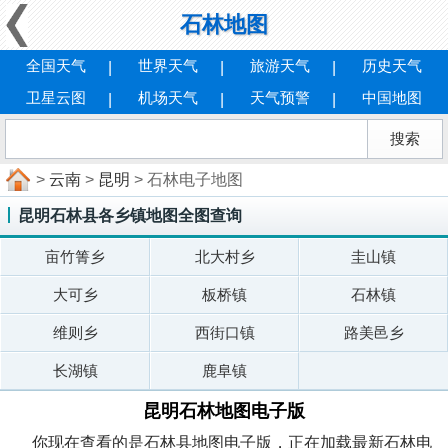
石林地图
全国天气
世界天气
旅游天气
历史天气
卫星云图
机场天气
天气预警
中国地图
>
云南
>
昆明
> 石林电子地图
昆明石林县各乡镇地图全图查询
亩竹箐乡
北大村乡
圭山镇
大可乡
板桥镇
石林镇
维则乡
西街口镇
路美邑乡
长湖镇
鹿阜镇
昆明石林地图电子版
你现在查看的是石林县地图电子版，正在加载最新石林电