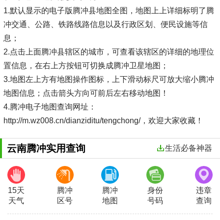
1.默认显示的电子版腾冲县地图全图，地图上上详细标明了腾
冲交通、公路、铁路线路信息以及行政区划、便民设施等信
息；
2.点击上面腾冲县辖区的城市，可查看该辖区的详细的地理位
置信息，在右上方按钮可切换成腾冲卫星地图；
3.地图左上方有地图操作图标，上下滑动标尺可放大缩小腾冲
地图信息；点击箭头方向可前后左右移动地图！
4.腾冲电子地图查询网址：
http://m.wz008.cn/dianziditu/tengchong/，欢迎大家收藏！
云南腾冲实用查询
生活必备神器
15天
腾冲
腾冲
身份
违章
天气
区号
地图
号码
查询