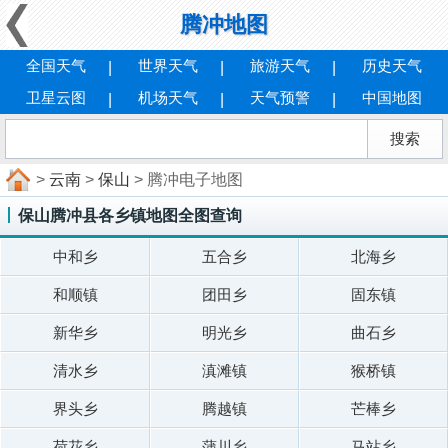
腾冲地图
全国天气
世界天气
旅游天气
历史天气
卫星云图
机场天气
天气预警
中国地图
>
云南
>
保山
> 腾冲电子地图
保山腾冲县各乡镇地图全图查询
中和乡
五合乡
北海乡
和顺镇
团田乡
固东镇
新华乡
明光乡
曲石乡
清水乡
滇滩镇
猴桥镇
界头乡
腾越镇
芒棒乡
荷花乡
蒲川乡
马站乡