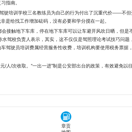
复习指南。
驾驶培训学校三名教练员为自己的行为付出了沉重代价——不但
无非是给找工作增加砝码，没有必要和学分搅在一起。
都会接触地下车库，停在地下车库可以让车避开风吹日晒，但是
赤水驾校负责人表示，其实，这不仅仅是驾照理论考试技巧问题
动车驾驶员培训费属经营服务性收费，培训机构要使用税务票据
79元/人/次收取。“一出一进”制是公安部出台的政策，有效避
章贡