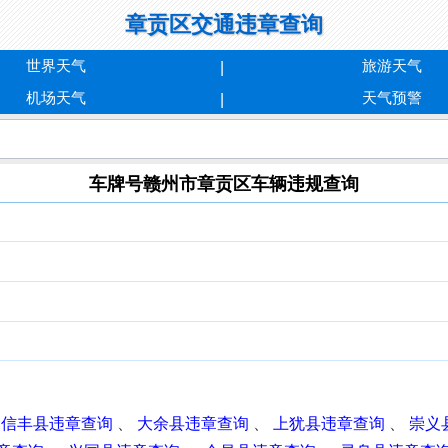
章贡区交通违章查询
世界天气
旅游天气
机场天气
天气预警
车牌号赣州市章贡区车辆违规查询
、
信丰县违章查询
、
大余县违章查询
、
上犹县违章查询
、
崇义