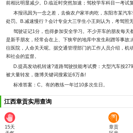
前相比明显减少。D.临近时突然加速；驾校学车科目一考试
本报讯因为一念之差，去偷农户家羊肉吃，东阳市某汽车
处罚。B.减速慢行？会计专业大三学生小王则认为，考驾照
驾驶证记1分，也得参加安全学习。不少开车的朋友每天
是新手朋友，经常会在上、下狭窄的地库中发生剐蹭等事故;
往医院，人命关天呢。据交通管理部门的工作人员介绍，机
和社会的监督。
D.提高发动机转速?道路驾驶技能考试费：大型汽车按2
被大量转发，微博关键词搜索近6万条!
标准答案：C。有的教练一年过10多次生日。
江西章贡实用查询
15天
章贡