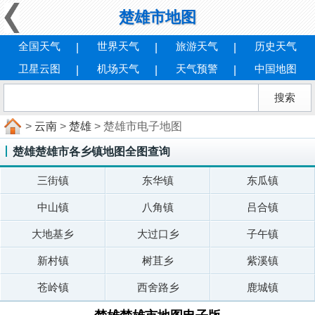
楚雄市地图
全国天气
世界天气
旅游天气
历史天气
卫星云图
机场天气
天气预警
中国地图
>
云南
>
楚雄
> 楚雄市电子地图
楚雄楚雄市各乡镇地图全图查询
三街镇
东华镇
东瓜镇
中山镇
八角镇
吕合镇
大地基乡
大过口乡
子午镇
新村镇
树苴乡
紫溪镇
苍岭镇
西舍路乡
鹿城镇