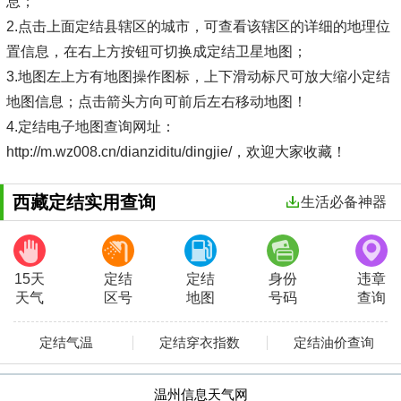
息；
2.点击上面定结县辖区的城市，可查看该辖区的详细的地理位
置信息，在右上方按钮可切换成定结卫星地图；
3.地图左上方有地图操作图标，上下滑动标尺可放大缩小定结
地图信息；点击箭头方向可前后左右移动地图！
4.定结电子地图查询网址：
http://m.wz008.cn/dianziditu/dingjie/，欢迎大家收藏！
西藏定结实用查询
生活必备神器
15天
定结
定结
身份
违章
天气
区号
地图
号码
查询
定结气温
定结穿衣指数
定结油价查询
温州信息天气网