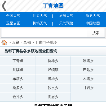
丁青地图
全国天气
世界天气
旅游天气
历史天气
卫星云图
机场天气
天气预警
中国地图
>
西藏
>
昌都
> 丁青电子地图
昌都丁青县各乡镇地图全图查询
丁青镇
协雄乡
嘎塔乡
尺牍镇
尺犊镇
巴达乡
布塔乡
当堆乡
木塔乡
桑多乡
沙贡乡
甘岩乡
色扎乡
觉恩乡