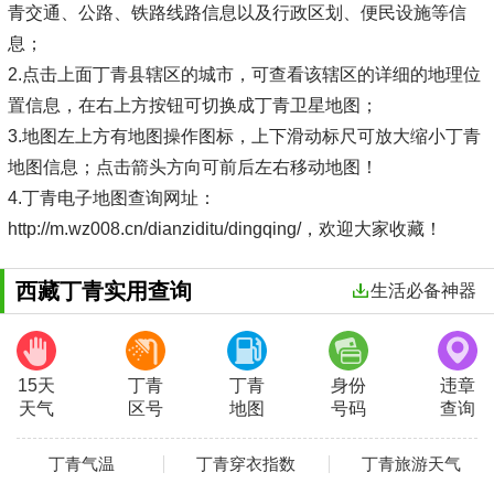
青交通、公路、铁路线路信息以及行政区划、便民设施等信
息；
2.点击上面丁青县辖区的城市，可查看该辖区的详细的地理位
置信息，在右上方按钮可切换成丁青卫星地图；
3.地图左上方有地图操作图标，上下滑动标尺可放大缩小丁青
地图信息；点击箭头方向可前后左右移动地图！
4.丁青电子地图查询网址：
http://m.wz008.cn/dianziditu/dingqing/，欢迎大家收藏！
西藏丁青实用查询
生活必备神器
15天
丁青
丁青
身份
违章
天气
区号
地图
号码
查询
丁青气温
丁青穿衣指数
丁青旅游天气