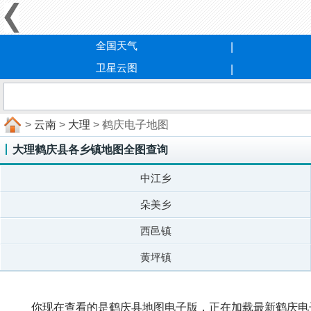
全国天气
卫星云图
>
云南
>
大理
> 鹤庆电子地图
大理鹤庆县各乡镇地图全图查询
中江乡
朵美乡
西邑镇
黄坪镇
你现在查看的是鹤庆县地图电子版，正在加载最新鹤庆电子