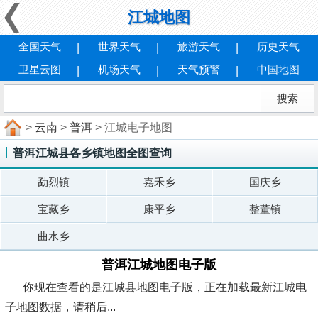
江城地图
全国天气
世界天气
旅游天气
历史天气
卫星云图
机场天气
天气预警
中国地图
>
云南
>
普洱
> 江城电子地图
普洱江城县各乡镇地图全图查询
勐烈镇
嘉禾乡
国庆乡
宝藏乡
康平乡
整董镇
曲水乡
普洱江城地图电子版
你现在查看的是江城县地图电子版，正在加载最新江城电
子地图数据，请稍后...