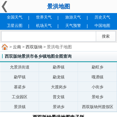
景洪地图
全国天气
世界天气
旅游天气
历史天气
卫星云图
机场天气
天气预警
中国地图
>
云南
>
西双版纳
> 景洪电子地图
西双版纳景洪市各乡镇地图全图查询
允景洪街道
勐养镇
勐旺乡
勐罕镇
勐龙镇
嘎洒镇
基诺乡
大渡岗乡
小街乡
工业园区
普文镇
景哈乡
景洪镇
景讷乡
西双版纳州渡假区