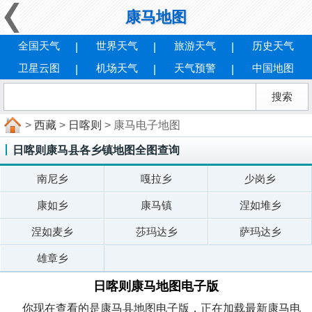
康马地图
全国天气
世界天气
旅游天气
历史天气
卫星云图
机场天气
天气预警
中国地图
>
西藏
>
日喀则
> 康马电子地图
日喀则康马县各乡镇地图全图查询
南尼乡
嘎拉乡
少岗乡
康如乡
康马镇
涅如堆乡
涅如麦乡
莎玛达乡
萨玛达乡
雄章乡
日喀则康马地图电子版
你现在查看的是康马县地图电子版，正在加载最新康马电