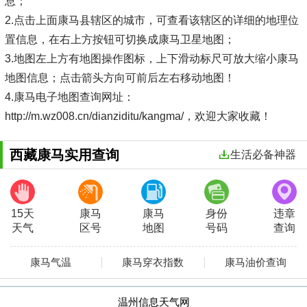
息；
2.点击上面康马县辖区的城市，可查看该辖区的详细的地理位
置信息，在右上方按钮可切换成康马卫星地图；
3.地图左上方有地图操作图标，上下滑动标尺可放大缩小康马
地图信息；点击箭头方向可前后左右移动地图！
4.康马电子地图查询网址：
http://m.wz008.cn/dianziditu/kangma/，欢迎大家收藏！
西藏康马实用查询
生活必备神器
15天
康马
康马
身份
违章
天气
区号
地图
号码
查询
康马气温
康马穿衣指数
康马油价查询
温州信息天气网