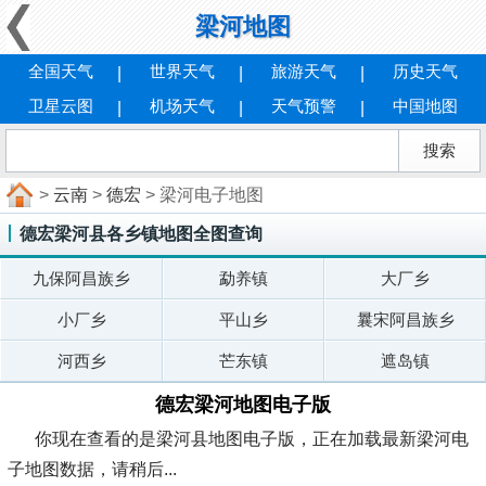
梁河地图
全国天气
世界天气
旅游天气
历史天气
卫星云图
机场天气
天气预警
中国地图
>
云南
>
德宏
> 梁河电子地图
德宏梁河县各乡镇地图全图查询
九保阿昌族乡
勐养镇
大厂乡
小厂乡
平山乡
曩宋阿昌族乡
河西乡
芒东镇
遮岛镇
德宏梁河地图电子版
你现在查看的是梁河县地图电子版，正在加载最新梁河电
子地图数据，请稍后...