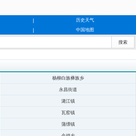
历史天气
中国地图
杨柳白族彝族乡
永昌街道
潞江镇
瓦窑镇
蒲缥镇
金鸡乡