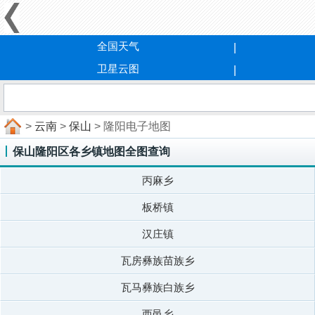
全国天气
卫星云图
>
云南
>
保山
> 隆阳电子地图
保山隆阳区各乡镇地图全图查询
丙麻乡
板桥镇
汉庄镇
瓦房彝族苗族乡
瓦马彝族白族乡
西邑乡