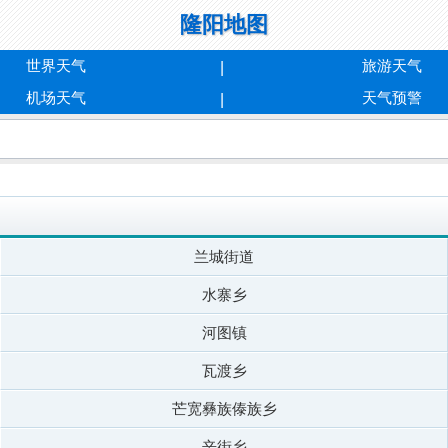
隆阳地图
世界天气
旅游天气
机场天气
天气预警
兰城街道
水寨乡
河图镇
瓦渡乡
芒宽彝族傣族乡
辛街乡