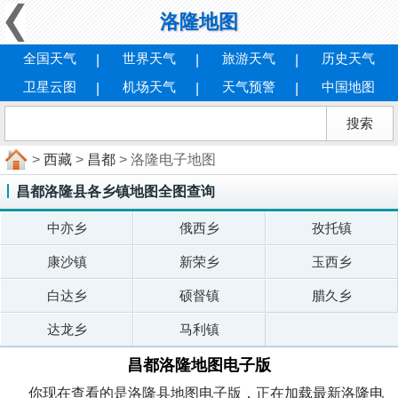
洛隆地图
全国天气
世界天气
旅游天气
历史天气
卫星云图
机场天气
天气预警
中国地图
>
西藏
>
昌都
> 洛隆电子地图
昌都洛隆县各乡镇地图全图查询
中亦乡
俄西乡
孜托镇
康沙镇
新荣乡
玉西乡
白达乡
硕督镇
腊久乡
达龙乡
马利镇
昌都洛隆地图电子版
你现在查看的是洛隆县地图电子版，正在加载最新洛隆电