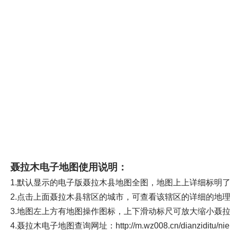
聂拉木电子地图使用说明：
1.默认显示的电子版聂拉木县地图全图，地图上上详细标明
2.点击上面聂拉木县辖区的城市，可查看该辖区的详细的地
3.地图左上方有地图操作图标，上下滑动标尺可放大缩小聂
4.聂拉木电子地图查询网址：http://m.wz008.cn/dianziditu