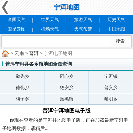
宁洱地图
全国天气
世界天气
旅游天气
历史天气
卫星云图
机场天气
天气预警
中国地图
>
云南
>
普洱
> 宁洱电子地图
普洱宁洱县各乡镇地图全图查询
勐先乡
同心乡
宁洱镇
德化乡
德安乡
普义乡
梅子乡
磨黑镇
黎明乡
普洱宁洱地图电子版
你现在查看的是宁洱县地图电子版，正在加载最新宁洱电
子地图数据，请稍后...