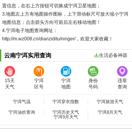
置信息，在右上方按钮可切换成宁洱卫星地图；
3.地图左上方有地图操作图标，上下滑动标尺可放大缩小宁洱
地图信息；点击箭头方向可前后左右移动地图！
4.宁洱电子地图查询网址：
http://m.wz008.cn/dianziditu/ninger/，欢迎大家收藏！
云南宁洱实用查询
生活必备神器
15天
宁洱
宁洱
身份
违章
天气
区号
地图
号码
查询
宁洱气温
宁洱穿衣指数
宁洱旅游天气
宁洱油价查询
宁洱历史天气
宁洱8月天气
宁洱9月天气