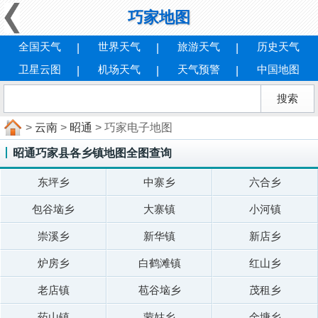
巧家地图
全国天气
世界天气
旅游天气
历史天气
卫星云图
机场天气
天气预警
中国地图
>
云南
>
昭通
> 巧家电子地图
昭通巧家县各乡镇地图全图查询
东坪乡
中寨乡
六合乡
包谷垴乡
大寨镇
小河镇
崇溪乡
新华镇
新店乡
炉房乡
白鹤滩镇
红山乡
老店镇
苞谷垴乡
茂租乡
药山镇
蒙姑乡
金塘乡