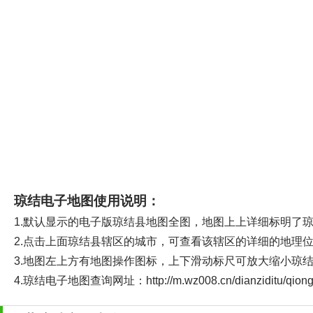
琼结电子地图使用说明：
1.默认显示的电子版琼结县地图全图，地图上上详细标明了
2.点击上面琼结县辖区的城市，可查看该辖区的详细的地理
3.地图左上方有地图操作图标，上下滑动标尺可放大缩小琼
4.琼结电子地图查询网址：http://m.wz008.cn/dianziditu/q