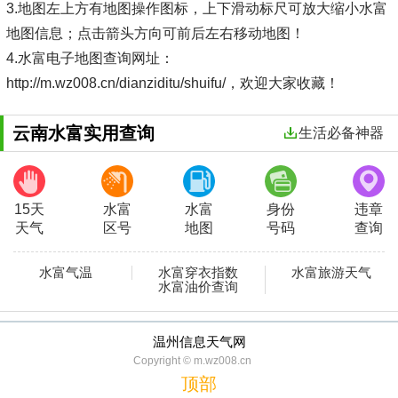
3.地图左上方有地图操作图标，上下滑动标尺可放大缩小水富
地图信息；点击箭头方向可前后左右移动地图！
4.水富电子地图查询网址：
http://m.wz008.cn/dianziditu/shuifu/，欢迎大家收藏！
云南水富实用查询
生活必备神器
15天
水富
水富
身份
违章
天气
区号
地图
号码
查询
水富气温
水富穿衣指数
水富旅游天气
水富油价查询
温州信息天气网
Copyright © m.wz008.cn
顶部