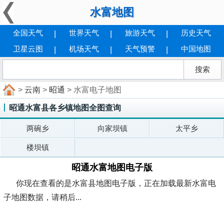
水富地图
全国天气
世界天气
旅游天气
历史天气
卫星云图
机场天气
天气预警
中国地图
>
云南
>
昭通
> 水富电子地图
昭通水富县各乡镇地图全图查询
两碗乡
向家坝镇
太平乡
楼坝镇
昭通水富地图电子版
你现在查看的是水富县地图电子版，正在加载最新水富电
子地图数据，请稍后...