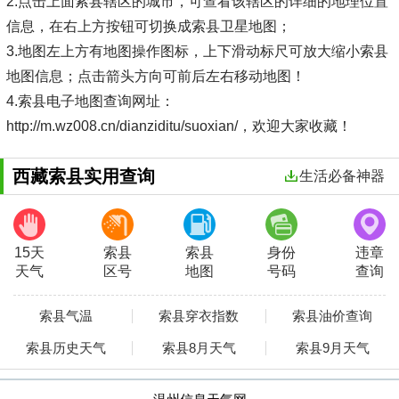
2.点击上面索县辖区的城市，可查看该辖区的详细的地理位置
信息，在右上方按钮可切换成索县卫星地图；
3.地图左上方有地图操作图标，上下滑动标尺可放大缩小索县
地图信息；点击箭头方向可前后左右移动地图！
4.索县电子地图查询网址：
http://m.wz008.cn/dianziditu/suoxian/，欢迎大家收藏！
西藏索县实用查询
生活必备神器
15天
索县
索县
身份
违章
天气
区号
地图
号码
查询
索县气温
索县穿衣指数
索县油价查询
索县历史天气
索县8月天气
索县9月天气