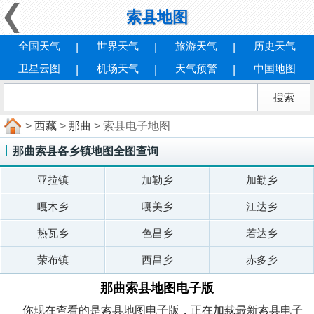
索县地图
全国天气
世界天气
旅游天气
历史天气
卫星云图
机场天气
天气预警
中国地图
>
西藏
>
那曲
> 索县电子地图
那曲索县各乡镇地图全图查询
亚拉镇
加勒乡
加勤乡
嘎木乡
嘎美乡
江达乡
热瓦乡
色昌乡
若达乡
荣布镇
西昌乡
赤多乡
那曲索县地图电子版
你现在查看的是索县地图电子版，正在加载最新索县电子