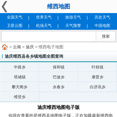
维西地图
全国天气
世界天气
旅游天气
历史天气
卫星云图
机场天气
天气预警
中国地图
>
云南
>
迪庆
> 维西电子地图
迪庆维西县各乡镇地图全图查询
中路乡
保和镇
叶枝镇
塔城镇
巴迪乡
康普乡
攀天阁乡
永春乡
白济讯乡
维登乡
迪庆维西地图电子版
你现在查看的是维西县地图电子版，正在加载最新维西电