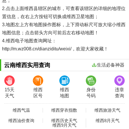
息；
2.点击上面维西县辖区的城市，可查看该辖区的详细的地理位
置信息，在右上方按钮可切换成维西卫星地图；
3.地图左上方有地图操作图标，上下滑动标尺可放大缩小维西
地图信息；点击箭头方向可前后左右移动地图！
4.维西电子地图查询网址：
http://m.wz008.cn/dianziditu/weixi/，欢迎大家收藏！
云南维西实用查询
生活必备神器
15天
维西
维西
身份
违章
天气
区号
地图
号码
查询
维西气温
维西穿衣指数
维西旅游天气
维西油价查询
维西历史天气
维西8月天气
维西9月天气