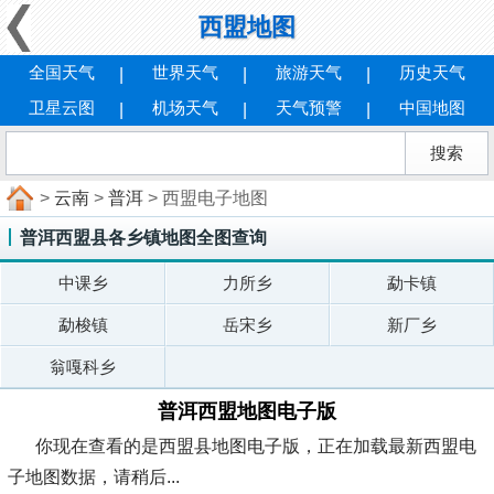
西盟地图
全国天气
世界天气
旅游天气
历史天气
卫星云图
机场天气
天气预警
中国地图
>
云南
>
普洱
> 西盟电子地图
普洱西盟县各乡镇地图全图查询
中课乡
力所乡
勐卡镇
勐梭镇
岳宋乡
新厂乡
翁嘎科乡
普洱西盟地图电子版
你现在查看的是西盟县地图电子版，正在加载最新西盟电
子地图数据，请稍后...