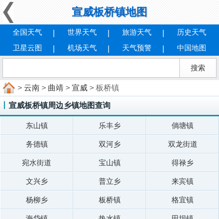
宣威板桥镇地图
全国天气
世界天气
旅游天气
历史天气
卫星云图
机场天气
天气预警
中国地图
>
云南
>
曲靖
>
宣威
> 板桥镇
宣威板桥镇周边乡镇地图查询
东山镇
乐丰乡
倘塘镇
务德镇
双河乡
双龙街道
宛水街道
宝山镇
得禄乡
文兴乡
普立乡
来宾镇
杨柳乡
板桥镇
格宜镇
海岱镇
热水镇
田坝镇