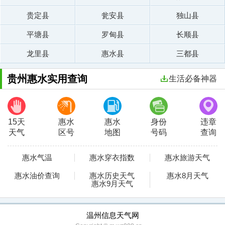
贵定县
瓮安县
独山县
平塘县
罗甸县
长顺县
龙里县
惠水县
三都县
贵州惠水实用查询
生活必备神器
15天
惠水
惠水
身份
违章
天气
区号
地图
号码
查询
惠水气温
惠水穿衣指数
惠水旅游天气
惠水油价查询
惠水历史天气
惠水8月天气
惠水9月天气
温州信息天气网