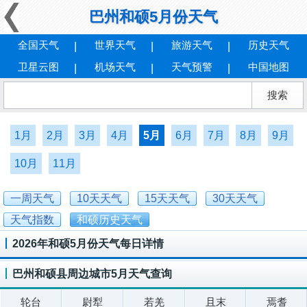
巴州和硕5月份天气
全国天气
世界天气
旅游天气
历史天气
卫星云图
机场天气
天气预警
中国地图
1月
2月
3月
4月
5月
6月
7月
8月
9月
10月
11月
一周天气
10天天气
15天天气
30天天气
天气指数
和硕历史天气
2026年和硕5月份天气每日详情
巴州和硕县周边城市5月天气查询
轮台
尉犁
若羌
且末
焉耆