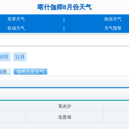
喀什伽师8月份天气
世界天气
旅游天气
机场天气
天气预警
10月
11月
指数
伽师历史天气
英吉沙
岳普湖