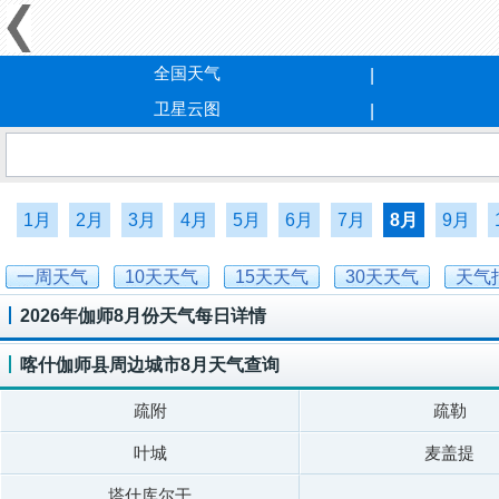
全国天气
卫星云图
1月
2月
3月
4月
5月
6月
7月
8月
9月
一周天气
10天天气
15天天气
30天天气
天气
2026年伽师8月份天气每日详情
喀什伽师县周边城市8月天气查询
疏附
疏勒
叶城
麦盖提
塔什库尔干