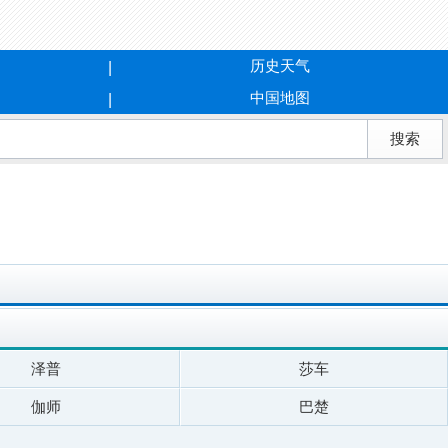
历史天气
中国地图
泽普
莎车
伽师
巴楚