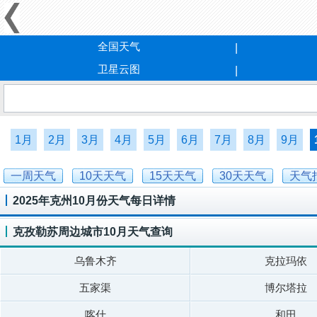
全国天气
卫星云图
1月
2月
3月
4月
5月
6月
7月
8月
9月
一周天气
10天天气
15天天气
30天天气
天气
2025年克州10月份天气每日详情
克孜勒苏周边城市10月天气查询
乌鲁木齐
克拉玛依
五家渠
博尔塔拉
喀什
和田