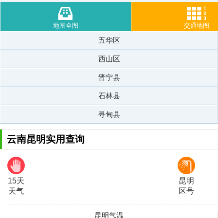
地图全图
交通地图
五华区
西山区
晋宁县
石林县
寻甸县
云南昆明实用查询
15天
昆明
天气
区号
昆明气温