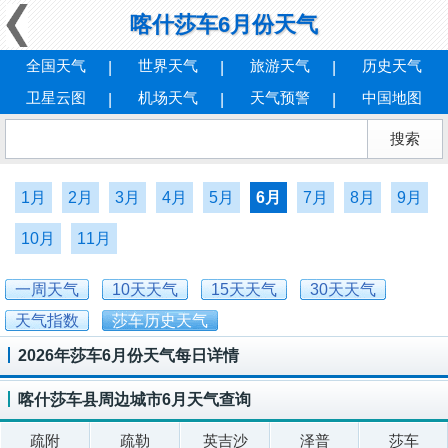
喀什莎车6月份天气
全国天气
世界天气
旅游天气
历史天气
卫星云图
机场天气
天气预警
中国地图
1月
2月
3月
4月
5月
6月
7月
8月
9月
10月
11月
一周天气
10天天气
15天天气
30天天气
天气指数
莎车历史天气
2026年莎车6月份天气每日详情
喀什莎车县周边城市6月天气查询
疏附
疏勒
英吉沙
泽普
莎车