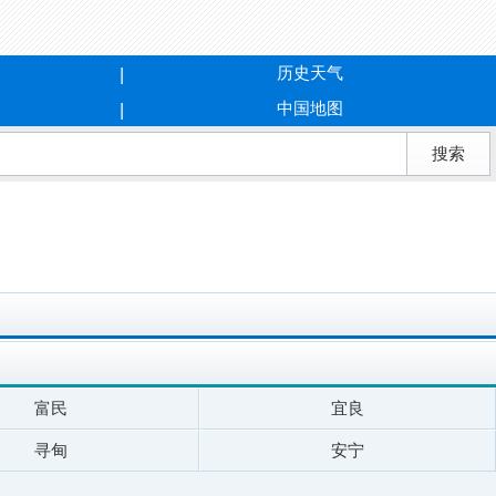
历史天气
中国地图
富民
宜良
寻甸
安宁