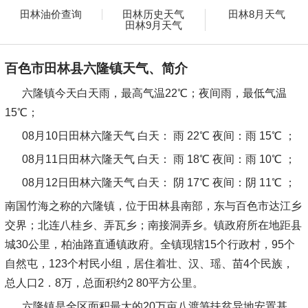
田林油价查询
田林历史天气
田林8月天气
田林9月天气
百色市田林县六隆镇天气、简介
六隆镇今天白天雨，最高气温22℃；夜间雨，最低气温
15℃；
08月10日田林六隆天气
白天：
雨 22℃
夜间：
雨 15℃ ；
08月11日田林六隆天气
白天：
雨 18℃
夜间：
雨 10℃ ；
08月12日田林六隆天气
白天：
阴 17℃
夜间：
阴 11℃ ；
南国竹海之称的六隆镇，位于田林县南部，东与百色市达江乡
交界；北连八桂乡、弄瓦乡；南接洞弄乡。镇政府所在地距县
城30公里，柏油路直通镇政府。全镇现辖15个行政村，95个
自然屯，123个村民小组，居住着壮、汉、瑶、苗4个民族，
总人口2．8万，总面积约2 80平方公里。
六隆镇是全区面积最大的20万亩八渡笋扶贫异地安置基