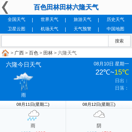
百色田林田林六隆天气
全国天气
世界天气
旅游天气
历史天气
卫星云图
机场天气
天气预警
中国地图
>
广西
>
百色
>
田林
> 六隆天气
六隆今日天气
08月10日 星期一
22℃
~
15℃
日出：
日落：
雨
08月11日(星期二)
08月12日(星期三)
雨
阴