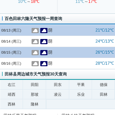
10℃
～
18℃
11℃
～
17℃
百色田林六隆天气预报一周查询
阴
21℃/12℃
08/13
(周三)
阴
24℃/13℃
08/14
(周三)
阴
26℃/15℃
08/15
(周三)
阴
28℃/17℃
08/16
(周三)
田林县周边城市天气预报30天查询
右江
田阳
田东
平果
德保
靖西
那坡
凌云
乐业
田林
西林
隆林