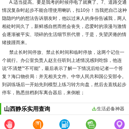
A.适当提高。要是我考的时候停电了就爽了。7、道路交通
情况复杂时起步不能合理使用喇叭，扣10分！当我把自己这种
隐隐约约的想法告诉朋友时，他以过来人的身份告诫我，两人
相处时间久了，新鲜感自然而然会丧失，恋爱时的浪漫与激情
会逐渐被平实、琐碎的生活细节所代替，于是，失望厌倦的情
绪接踵而来。
禁止长时间停放、禁止长时间和临时停放，这两个记住一
个就行。办公室负责人赵主任听到上述情况感到吃惊，他连
说“不清楚”“不可能”，最后表示了解一下情况后给记者一个答
复？海口物价局：并无相关文件。中华人民共和国公安部令。
到训练场后一开始先到模型上练习转方向盘，然后去直线起步
停车，熟悉挂档刹车离合器后，来倒桩；
山西静乐实用查询
生活必备神器