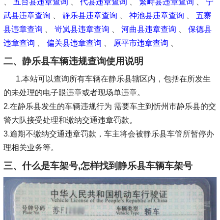
、
五台县违章查询
、
代县违章查询
、
繁峙县违章查询
、
宁
武县违章查询
、
静乐县违章查询
、
神池县违章查询
、
五寨
县违章查询
、
岢岚县违章查询
、
河曲县违章查询
、
保德县
违章查询
、
偏关县违章查询
、
原平市违章查询
、
二、静乐县车辆违规查询使用说明
1.本站可以查询所有车辆在静乐县辖区内，包括在所发生
的未处理的电子眼违章或者现场单违章。
2.在静乐县发生的车辆违规行为 需要车主到忻州市静乐县的交
警大队接受处理和缴纳交通违章罚款。
3.逾期不缴纳交通违章罚款，车主将会被静乐县车管所暂停办
理相关业务等。
三、什么是车架号,怎样找到静乐县车辆车架号