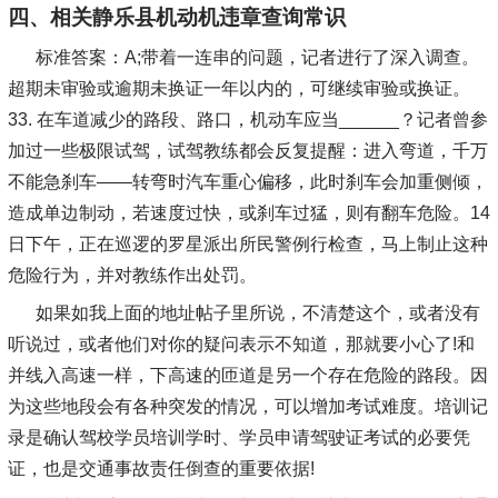
四、相关静乐县机动机违章查询常识
标准答案：A;带着一连串的问题，记者进行了深入调查。
超期未审验或逾期未换证一年以内的，可继续审验或换证。
33. 在车道减少的路段、路口，机动车应当______？记者曾参
加过一些极限试驾，试驾教练都会反复提醒：进入弯道，千万
不能急刹车——转弯时汽车重心偏移，此时刹车会加重侧倾，
造成单边制动，若速度过快，或刹车过猛，则有翻车危险。14
日下午，正在巡逻的罗星派出所民警例行检查，马上制止这种
危险行为，并对教练作出处罚。
如果如我上面的地址帖子里所说，不清楚这个，或者没有
听说过，或者他们对你的疑问表示不知道，那就要小心了!和
并线入高速一样，下高速的匝道是另一个存在危险的路段。因
为这些地段会有各种突发的情况，可以增加考试难度。培训记
录是确认驾校学员培训学时、学员申请驾驶证考试的必要凭
证，也是交通事故责任倒查的重要依据!