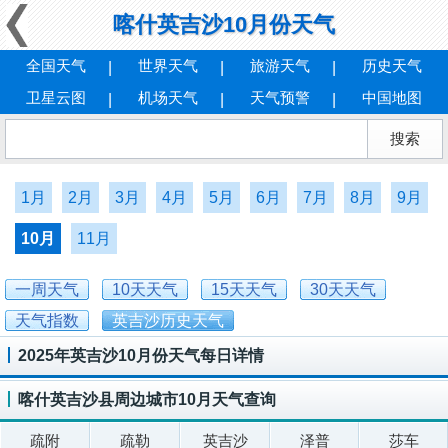
喀什英吉沙10月份天气
全国天气
世界天气
旅游天气
历史天气
卫星云图
机场天气
天气预警
中国地图
1月
2月
3月
4月
5月
6月
7月
8月
9月
10月
11月
一周天气
10天天气
15天天气
30天天气
天气指数
英吉沙历史天气
2025年英吉沙10月份天气每日详情
喀什英吉沙县周边城市10月天气查询
疏附
疏勒
英吉沙
泽普
莎车