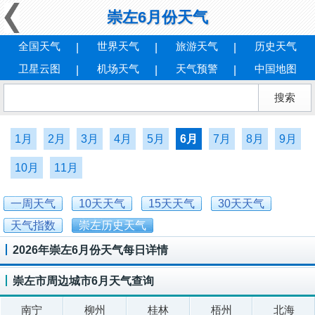
崇左6月份天气
全国天气
世界天气
旅游天气
历史天气
卫星云图
机场天气
天气预警
中国地图
1月
2月
3月
4月
5月
6月
7月
8月
9月
10月
11月
一周天气
10天天气
15天天气
30天天气
天气指数
崇左历史天气
2026年崇左6月份天气每日详情
崇左市周边城市6月天气查询
南宁
柳州
桂林
梧州
北海