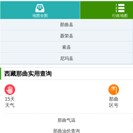
地图全图
行政地图
那曲县
聂荣县
索县
尼玛县
西藏那曲实用查询
15天
那曲
天气
区号
那曲气温
那曲油价查询