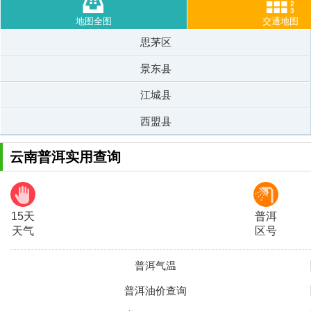
地图全图
交通地图
思茅区
景东县
江城县
西盟县
云南普洱实用查询
15天
普洱
天气
区号
普洱气温
普洱油价查询